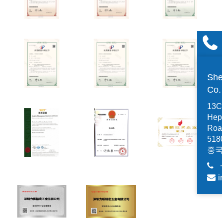
She
Co
13C,
Hep
Road
518
중
i