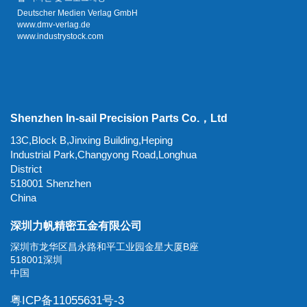
Deutscher Medien Verlag GmbH
www.dmv-verlag.de
www.industrystock.com
Shenzhen In-sail Precision Parts Co.，Ltd
13C,Block B,Jinxing Building,Heping
Industrial Park,Changyong Road,Longhua
District
518001 Shenzhen
China
深圳力帆精密五金有限公司
深圳市龙华区昌永路和平工业园金星大厦B座
518001深圳
中国
粤ICP备11055631号-3