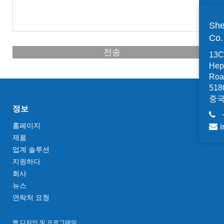
She
Co
전송
13C,
Hep
Road
518
중
정보
홈페이지
i
제품
업계 솔루션
지원하다
회사
뉴스
연락처 요청
웹 디자인 및 프로그래밍