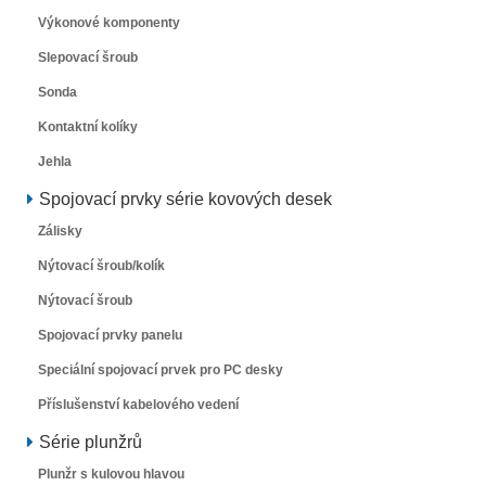
Výkonové komponenty
Slepovací šroub
Sonda
Kontaktní kolíky
Jehla
Spojovací prvky série kovových desek
Zálisky
Nýtovací šroub/kolík
Nýtovací šroub
Spojovací prvky panelu
Speciální spojovací prvek pro PC desky
Příslušenství kabelového vedení
Série plunžrů
Plunžr s kulovou hlavou