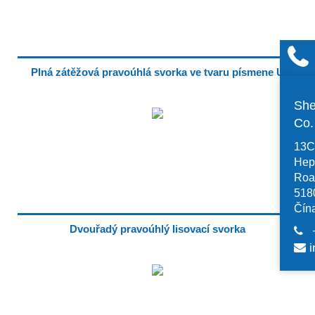
Plná zátěžová pravoúhlá svorka ve tvaru písmene U
She
Co
13C,
Hep
Road
518
Čín
Dvouřadý pravoúhlý lisovací svorka
i