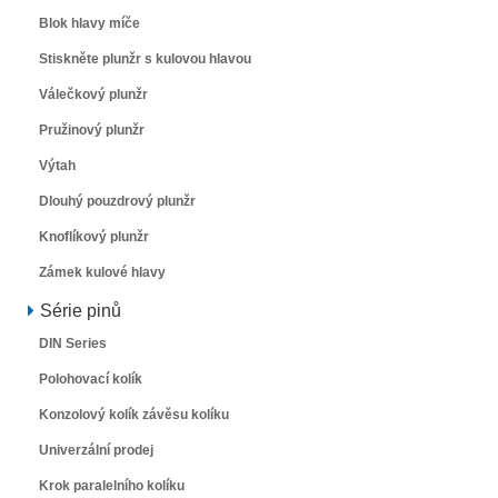
Blok hlavy míče
Stiskněte plunžr s kulovou hlavou
Válečkový plunžr
Pružinový plunžr
Výtah
Dlouhý pouzdrový plunžr
Knoflíkový plunžr
Zámek kulové hlavy
Série pinů
DIN Series
Polohovací kolík
Konzolový kolík závěsu kolíku
Univerzální prodej
Krok paralelního kolíku