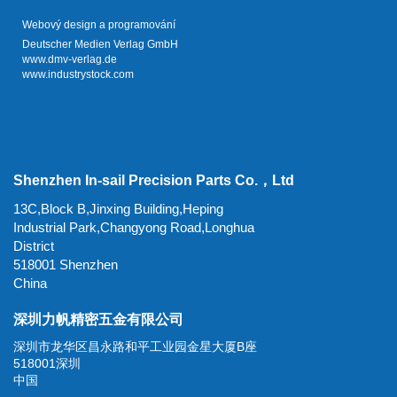
Webový design a programování
Deutscher Medien Verlag GmbH
www.dmv-verlag.de
www.industrystock.com
Shenzhen In-sail Precision Parts Co.，Ltd
13C,Block B,Jinxing Building,Heping
Industrial Park,Changyong Road,Longhua
District
518001 Shenzhen
China
深圳力帆精密五金有限公司
深圳市龙华区昌永路和平工业园金星大厦B座
518001深圳
中国