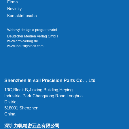
Firma
Novinky
Kontaktní osoba
Webový design a programování
Deutscher Medien Verlag GmbH
www.dmv-verlag.de
www.industrystock.com
Shenzhen In-sail Precision Parts Co.，Ltd
13C,Block B,Jinxing Building,Heping
Industrial Park,Changyong Road,Longhua
District
518001 Shenzhen
China
深圳力帆精密五金有限公司