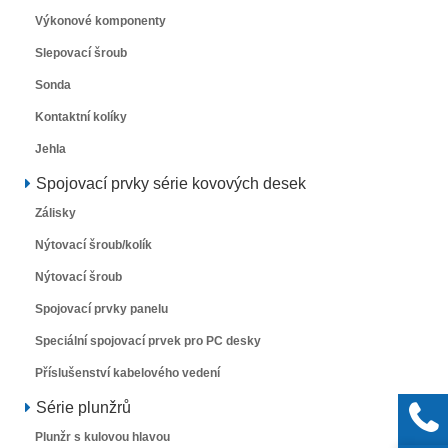
Výkonové komponenty
Slepovací šroub
Sonda
Kontaktní kolíky
Jehla
Spojovací prvky série kovových desek
Zálisky
Nýtovací šroub/kolík
Nýtovací šroub
Spojovací prvky panelu
Speciální spojovací prvek pro PC desky
Příslušenství kabelového vedení
Série plunžrů
Plunžr s kulovou hlavou