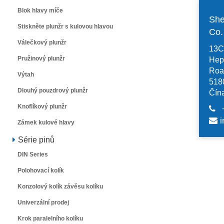
Blok hlavy míče
She
Stiskněte plunžr s kulovou hlavou
Co
Válečkový plunžr
13C,
Pružinový plunžr
Hep
Road
Výtah
518
Dlouhý pouzdrový plunžr
Čín
Knoflíkový plunžr
i
Zámek kulové hlavy
Série pinů
DIN Series
Polohovací kolík
Konzolový kolík závěsu kolíku
Univerzální prodej
Krok paralelního kolíku