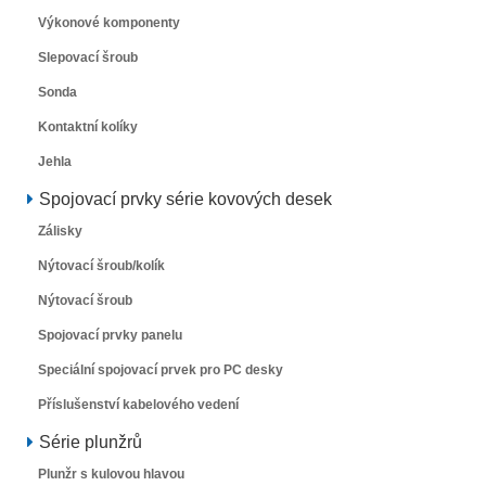
Výkonové komponenty
Slepovací šroub
Sonda
Kontaktní kolíky
Jehla
Spojovací prvky série kovových desek
Zálisky
Nýtovací šroub/kolík
Nýtovací šroub
Spojovací prvky panelu
Speciální spojovací prvek pro PC desky
Příslušenství kabelového vedení
Série plunžrů
Plunžr s kulovou hlavou