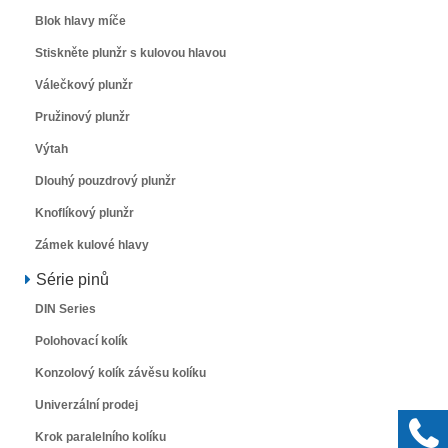
Blok hlavy míče
Stiskněte plunžr s kulovou hlavou
Válečkový plunžr
Pružinový plunžr
Výtah
Dlouhý pouzdrový plunžr
Knoflíkový plunžr
Zámek kulové hlavy
Série pinů
DIN Series
Polohovací kolík
Konzolový kolík závěsu kolíku
Univerzální prodej
Krok paralelního kolíku