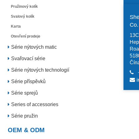
Pružinový kolík
She
Svalový kolík
Co
Karta
13C,
Otevření prodeje
Hep
Série nýtových matic
Road
518
Svařovací série
Čín
Série nýtových technologií
i
Série příspěvků
Série sprejů
Series of accessories
Série pružin
OEM & ODM