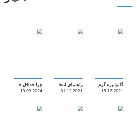
گالوانیزه گرم
راهنمای انتخاب مهره قفل
چرا حداقل حاشیه ها را تعیین می کنید؟ آیا حداقل هزینه از مرکز سوراخ تا لبه خم شده است یا به لبه مواد است؟ اگر حداقل حاشیه من کافی نباشد ، چه خطرات پنهانی وجود دارد؟
19.09.2024
31.12.2021
18.12.2021