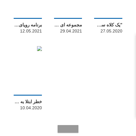
"یک کلاه سخت برای پیدا کردن" ؟ پس از پوشش دهان ، یک محصول دیگر آتش گرفت! !
مجموعه ای از پروژه های امید قایقرانی
برنامه رویای مهندسی In-saiL آغاز می شود
12.05.2021
29.04.2021
27.05.2020
خطر ابتلا به بیماری همه گیر وجود دارد-In-sL به شما حفاظت می کند
10.04.2020