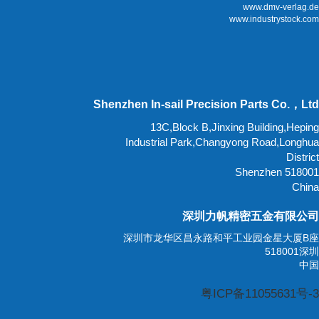
www.dmv-verlag.de
www.industrystock.com
Shenzhen In-sail Precision Parts Co.，Ltd
13C,Block B,Jinxing Building,Heping
Industrial Park,Changyong Road,Longhua
District
518001 Shenzhen
China
深圳力帆精密五金有限公司
深圳市龙华区昌永路和平工业园金星大厦B座
518001深圳
中国
粤ICP备11055631号-3