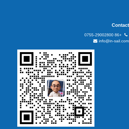
Contact
+86 0755-29002800
info@in-sail.com