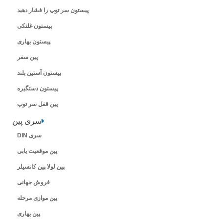
پیستون سر توپ را فشار دهید
پیستون غلتکی
پیستون بهاری
پین سفر
پیستون آستین بلند
پیستون دستگیره
پین قفل سر توپ
سری پین
سری DIN
پین موقعیت یابی
پین لولا پین کانسیلر
فروش جهانی
پین موازی مرحله
پین بهاری