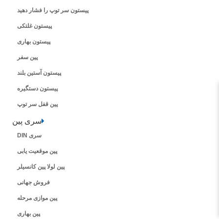
پیستون سر توپ را فشار دهید
پیستون غلتکی
پیستون بهاری
پین سفر
پیستون آستین بلند
پیستون دستگیره
پین قفل سر توپ
سری پین
سری DIN
پین موقعیت یابی
پین لولا پین کانسیلر
فروش جهانی
پین موازی مرحله
پین بهاری