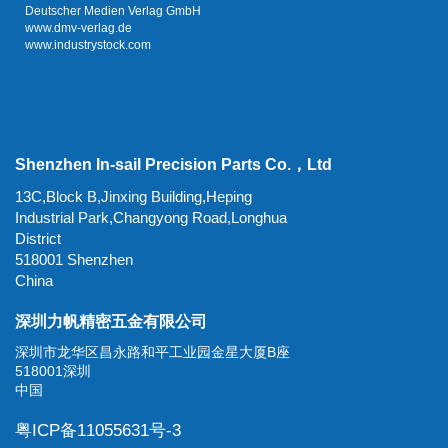
Deutscher Medien Verlag GmbH
www.dmv-verlag.de
www.industrystock.com
Shenzhen In-sail Precision Parts Co.，Ltd
13C,Block B,Jinxing Building,Heping
Industrial Park,Changyong Road,Longhua
District
518001 Shenzhen
China
深圳力帆精密五金有限公司
深圳市龙华区昌永路和平工业园金星大厦B座
518001深圳
中国
粤ICP备11055631号-3