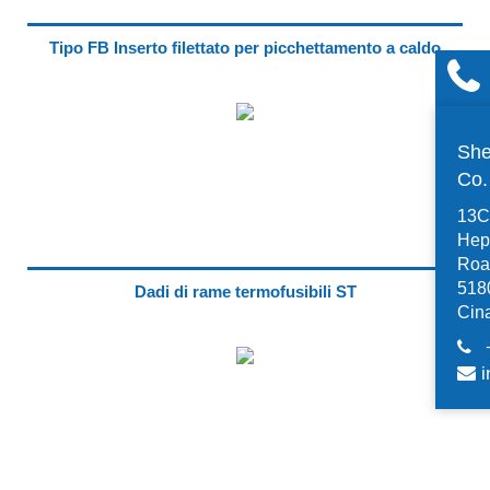
Tipo FB Inserto filettato per picchettamento a caldo
She
Co
13C,
Hep
Road
518
Dadi di rame termofusibili ST
Cin
i