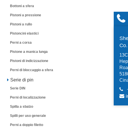
Bottoni a sfera
Pistoni a pressione
Pistoni a rullo
Pistoncini elastici
She
Perni a corsa
Co
Pistone a manica lunga
13C,
Hep
Pistoni di indicizzazione
Road
Perni di bloccaggio a sfera
518
Serie di pin
Cin
Serie DIN
i
Perni di localizzazione
Spilla a sbalzo
Spilli per uso generale
Perni a doppio filetto