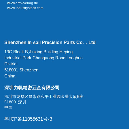
www.dmv-verlag.de
www.industrystock.com
Shenzhen In-sail Precision Parts Co.，Ltd
13C,Block B,Jinxing Building,Heping
Industrial Park,Changyong Road,Longhua
District
518001 Shenzhen
China
深圳力帆精密五金有限公司
深圳市龙华区昌永路和平工业园金星大厦B座
518001深圳
中国
粤ICP备11055631号-3