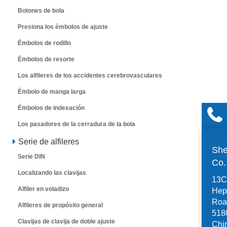
Botones de bola
Presiona los émbolos de ajuste
Émbolos de rodillo
Émbolos de resorte
Los alfileres de los accidentes cerebrovasculares
Émbolo de manga larga
Émbolos de indexación
Los pasadores de la cerradura de la bola
Serie de alfileres
She
Serie DIN
Co
Localizando las clavijas
13C,
Alfiler en voladizo
Hep
Road
Alfileres de propósito general
518
Clavijas de clavija de doble ajuste
Chi