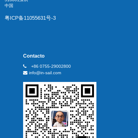
中国
粤ICP备11055631号-3
Contacto
+86 0755-29002800
info@in-sail.com