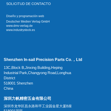
SOLICITUD DE CONTACTO
Diseño y programación web
Deutscher Medien Verlag GmbH
www.dmv-verlag.de
www.industrystock.es
Shenzhen In-sail Precision Parts Co.，Ltd
13C,Block B,Jinxing Building,Heping
Industrial Park,Changyong Road,Longhua
District
518001 Shenzhen
China
深圳力帆精密五金有限公司
深圳市龙华区昌永路和平工业园金星大厦B座
518001深圳