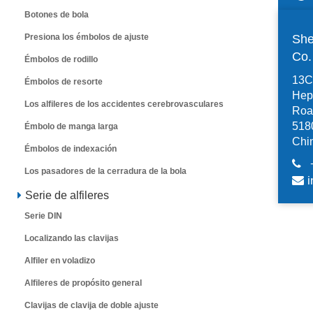
Botones de bola
Presiona los émbolos de ajuste
She
Co
Émbolos de rodillo
13C,
Émbolos de resorte
Hep
Los alfileres de los accidentes cerebrovasculares
Road
518
Émbolo de manga larga
Chi
Émbolos de indexación
Los pasadores de la cerradura de la bola
i
Serie de alfileres
Serie DIN
Localizando las clavijas
Alfiler en voladizo
Alfileres de propósito general
Clavijas de clavija de doble ajuste