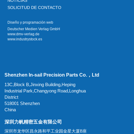
NOTICIAS
SOLICITUD DE CONTACTO
Diseño y programación web
Deutscher Medien Verlag GmbH
www.dmv-verlag.de
www.industrystock.es
Shenzhen In-sail Precision Parts Co.，Ltd
13C,Block B,Jinxing Building,Heping
Industrial Park,Changyong Road,Longhua
District
518001 Shenzhen
China
深圳力帆精密五金有限公司
深圳市龙华区昌永路和平工业园金星大厦B座