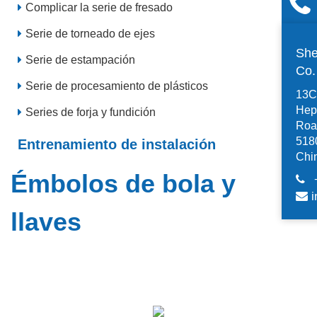
Complicar la serie de fresado
Serie de torneado de ejes
She
Serie de estampación
Co
Serie de procesamiento de plásticos
13C,
Hep
Series de forja y fundición
Road
518
Entrenamiento de instalación
Chi
Émbolos de bola y
i
llaves