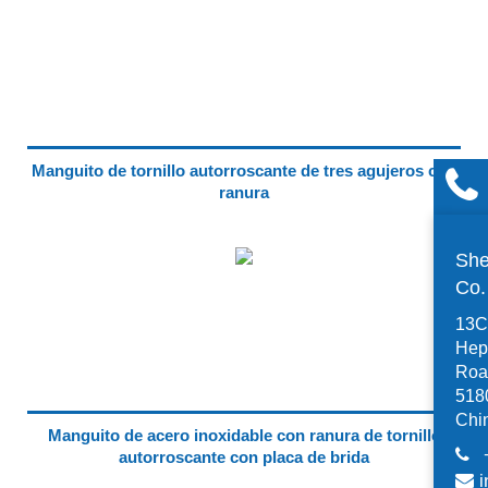
Manguito de tornillo autorroscante de tres agujeros con
ranura
She
Co
13C,
Hep
Road
518
Chi
Manguito de acero inoxidable con ranura de tornillo
autorroscante con placa de brida
i