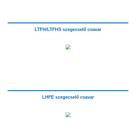
LTFH/LTFHS szegecselő csavar
LHFE szegecselő csavar