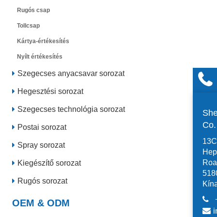
Rugós csap
Tollcsap
Kártya-értékesítés
Nyílt értékesítés
Szegecses anyacsavar sorozat
Hegesztési sorozat
Szegecses technológia sorozat
She
Co
Postai sorozat
13C,
Spray sorozat
Hep
Road
Kiegészítő sorozat
518
Rugós sorozat
Kín
OEM & ODM
i