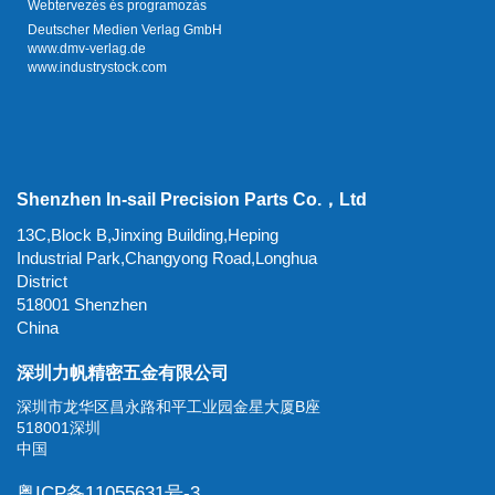
Webtervezés és programozás
Deutscher Medien Verlag GmbH
www.dmv-verlag.de
www.industrystock.com
Shenzhen In-sail Precision Parts Co.，Ltd
13C,Block B,Jinxing Building,Heping
Industrial Park,Changyong Road,Longhua
District
518001 Shenzhen
China
深圳力帆精密五金有限公司
深圳市龙华区昌永路和平工业园金星大厦B座
518001深圳
中国
粤ICP备11055631号-3