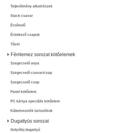
Teljesítmény alkatrészek
Stack csavar
Érzékelő
Érintkező csapok
Tűvel
Fémlemez sorozat kötőelemek
Szegecselő anya
Szegecselő csavar/csap
Szegecselő csap
Panel kötőelem
PC kártya speciális kötőelem
Kábelvezeték tartozékok
Dugattyús sorozat
Golyófej dugattyú