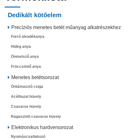
Dedikált kötőelem
Precíziós menetes betét műanyag alkatrészekhez
Forró olvadékanya
Hideg anya
Önmetsző anya
Fröccsöntő anya
Menetes betétsorozat
Öntámasztó csiga
Acélhuzal hüvely
Csavaros hüvely
Ragasztott csavaros hüvely
Elektronikus hardversorozat
Nyomáscsatlakozó