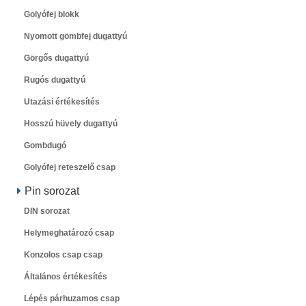
Golyófej blokk
Nyomott gömbfej dugattyú
Görgős dugattyú
Rugós dugattyú
Utazási értékesítés
Hosszú hüvely dugattyú
Gombdugó
Golyófej reteszelő csap
Pin sorozat
DIN sorozat
Helymeghatározó csap
Konzolos csap csap
Általános értékesítés
Lépés párhuzamos csap