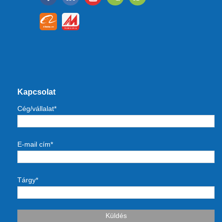
Kapcsolat
Cég/vállalat*
E-mail cím*
Tárgy*
Küldés