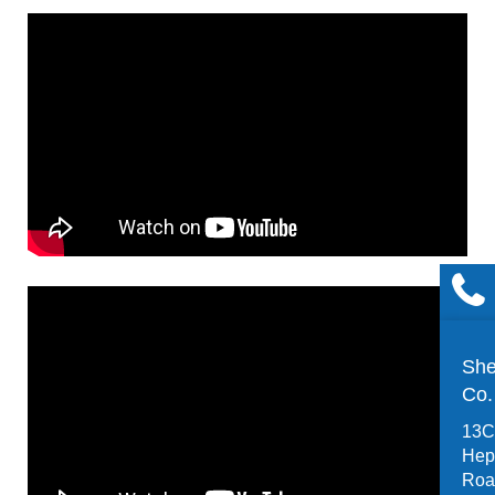
She
Co
13C,
Hep
Road