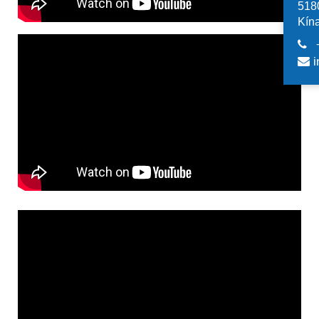
518
Kín
i