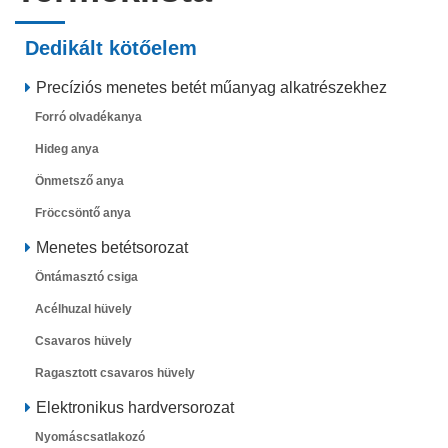
Dedikált kötőelem
Precíziós menetes betét műanyag alkatrészekhez
Forró olvadékanya
Hideg anya
Önmetsző anya
Fröccsöntő anya
Menetes betétsorozat
Öntámasztó csiga
Acélhuzal hüvely
Csavaros hüvely
Ragasztott csavaros hüvely
Elektronikus hardversorozat
Nyomáscsatlakozó