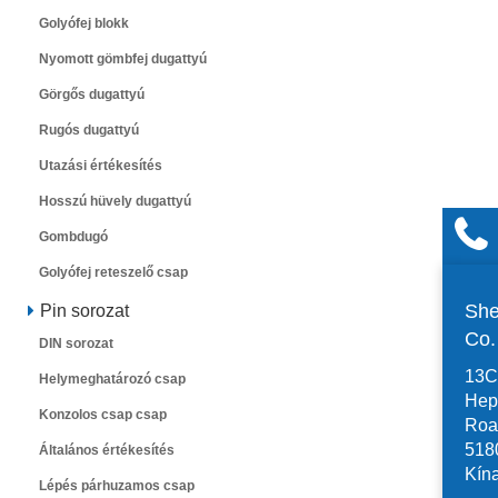
Golyófej blokk
Nyomott gömbfej dugattyú
Görgős dugattyú
Rugós dugattyú
Utazási értékesítés
Hosszú hüvely dugattyú
Gombdugó
Golyófej reteszelő csap
She
Pin sorozat
Co
DIN sorozat
13C,
Helymeghatározó csap
Hep
Konzolos csap csap
Road
518
Általános értékesítés
Kín
Lépés párhuzamos csap