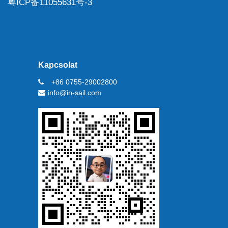
粤ICP备11055631号-3
Kapcsolat
+86 0755-29002800
info@in-sail.com