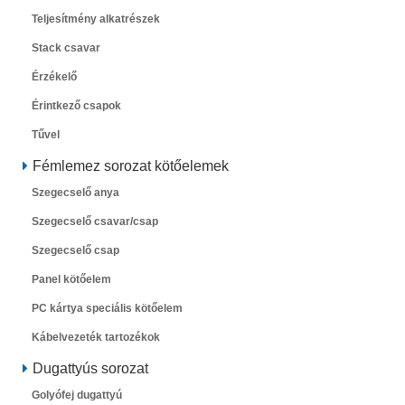
Teljesítmény alkatrészek
Stack csavar
Érzékelő
Érintkező csapok
Tűvel
Fémlemez sorozat kötőelemek
Szegecselő anya
Szegecselő csavar/csap
Szegecselő csap
Panel kötőelem
PC kártya speciális kötőelem
Kábelvezeték tartozékok
Dugattyús sorozat
Golyófej dugattyú