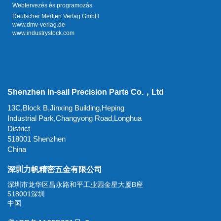
Webtervezés és programozás
Deutscher Medien Verlag GmbH
www.dmv-verlag.de
www.industrystock.com
Shenzhen In-sail Precision Parts Co.，Ltd
13C,Block B,Jinxing Building,Heping
Industrial Park,Changyong Road,Longhua
District
518001 Shenzhen
China
深圳力帆精密五金有限公司
深圳市龙华区昌永路和平工业园金星大厦B座
518001深圳
中国