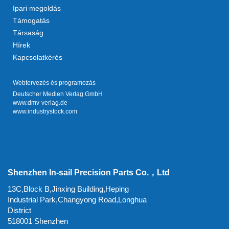
Ipari megoldás
Támogatás
Társaság
Hírek
Kapcsolatkérés
Webtervezés és programozás
Deutscher Medien Verlag GmbH
www.dmv-verlag.de
www.industrystock.com
Shenzhen In-sail Precision Parts Co.，Ltd
13C,Block B,Jinxing Building,Heping
Industrial Park,Changyong Road,Longhua
District
518001 Shenzhen