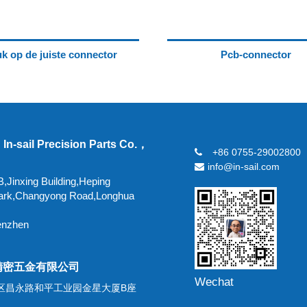
k op de juiste connector
Pcb-connector
In-sail Precision Parts Co.，
+86 0755-29002800
info@in-sail.com
,Jinxing Building,Heping
 Park,Changyong Road,Longhua
enzhen
精密五金有限公司
Wechat
区昌永路和平工业园金星大厦B座