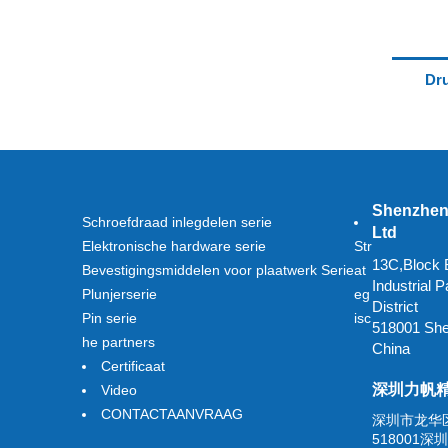
Dru
Shenzhen 
Schroefdraad inlegdelen serie
Ltd
Elektronische hardware serie
Str
13C,Block B
Bevestigingsmiddelen voor plaatwerk Serie
at
Industrial
Plunjerserie
eg
District
Pin serie
isc
518001 Sh
he partners
China
Certificaat
深圳力帆
Video
CONTACTAANVRAAG
深圳市龙华
518001深圳