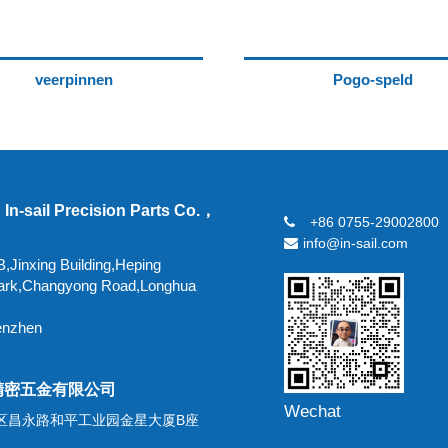
veerpinnen
Pogo-speld
In-sail Precision Parts Co.，
+86 0755-29002800
info@in-sail.com
,Jinxing Building,Heping
 Park,Changyong Road,Longhua
enzhen
精密五金有限公司
Wechat
区昌永路和平工业园金星大厦B座