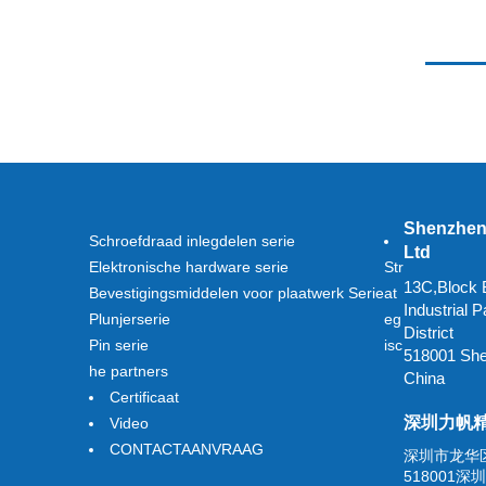
Shenzhen 
Schroefdraad inlegdelen serie
Ltd
Elektronische hardware serie
Str
13C,Block B
Bevestigingsmiddelen voor plaatwerk Serie
at
Industrial
Plunjerserie
eg
District
Pin serie
isc
518001 Sh
he partners
China
Certificaat
深圳力帆
Video
CONTACTAANVRAAG
深圳市龙华
518001深圳