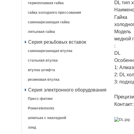
DL тип 
термоплавкая гайка
Наимено
гайка холодного прессования
Гайка
самонарезающая гайка
холодно
Модель
литьевая гайка
медной 
Серия резьбовых вставок
:
самонарезающая втулка
DL
Особенн
стальная втулка
1: Алмаз
втулка штифта
2: DL хо
резиновая втулка
3: подхо
Серия электронного оборудования
Прецизи
Пресс-фитинг
Контакт:
Powerelements
шпилька с накладкой
зонд