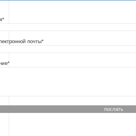
я*
лектронной почты*
ние*
послать