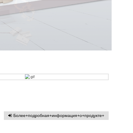
Более+подробная+информация+о+продукте+