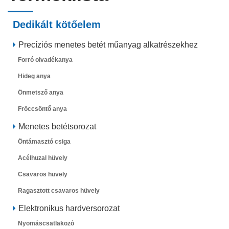
Dedikált kötőelem
Precíziós menetes betét műanyag alkatrészekhez
Forró olvadékanya
Hideg anya
Önmetsző anya
Fröccsöntő anya
Menetes betétsorozat
Öntámasztó csiga
Acélhuzal hüvely
Csavaros hüvely
Ragasztott csavaros hüvely
Elektronikus hardversorozat
Nyomáscsatlakozó