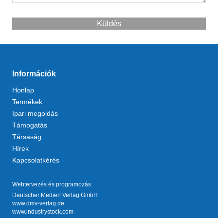
Küldés
Információk
Honlap
Termékek
Ipari megoldás
Támogatás
Társaság
Hírek
Kapcsolatkérés
Webtervezés és programozás
Deutscher Medien Verlag GmbH
www.dmv-verlag.de
www.industrystock.com