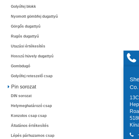
Golyófej blokk
Nyomott gömbfej dugattyú
Görgős dugattyú
Rugós dugattyú
Utazási értékesítés
Hosszú hüvely dugattyú
Gombdugó
Golyófej reteszelő csap
She
Co
Pin sorozat
DIN sorozat
13C,
Hep
Helymeghatározó csap
Road
Konzolos csap csap
518
Kín
Általános értékesítés
Lépés párhuzamos csap