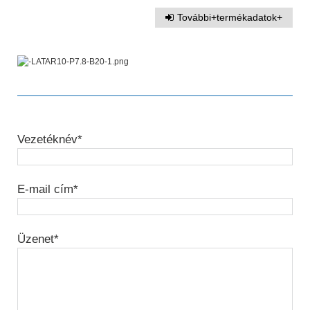
További+termékadatok+
Vezetéknév*
E-mail cím*
Üzenet*