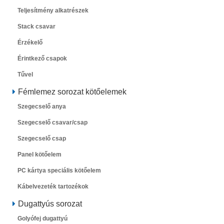
Teljesítmény alkatrészek
Stack csavar
Érzékelő
Érintkező csapok
Tűvel
Fémlemez sorozat kötőelemek
Szegecselő anya
Szegecselő csavar/csap
Szegecselő csap
Panel kötőelem
PC kártya speciális kötőelem
Kábelvezeték tartozékok
Dugattyús sorozat
Golyófej dugattyú