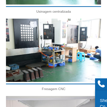
Usinagem centralizada
Fresagem CNC
She
Co