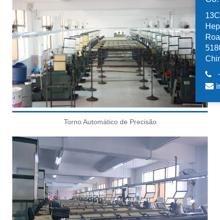
13C,
Hep
Road
518
Chi
i
Torno Automático de Precisão