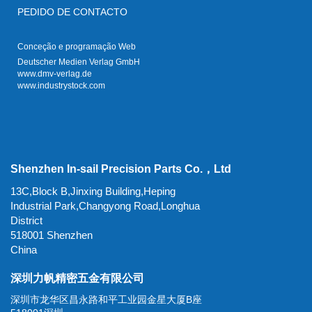
PEDIDO DE CONTACTO
Conceção e programação Web
Deutscher Medien Verlag GmbH
www.dmv-verlag.de
www.industrystock.com
Shenzhen In-sail Precision Parts Co.，Ltd
13C,Block B,Jinxing Building,Heping
Industrial Park,Changyong Road,Longhua
District
518001 Shenzhen
China
深圳力帆精密五金有限公司
深圳市龙华区昌永路和平工业园金星大厦B座