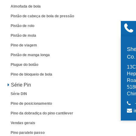
Almofada de bola
Pistão de cabeça de bola de pressão
Pistão de rolo
Pistão de mola
Pino de viagem
She
Pistão de manga longa
Co
Plugue do botão
13C,
Hep
Pino de bloqueio de bola
Road
Série Pin
518
Chi
Série DIN
Pino de posicionamento
i
Pino da dobradiça do pino cantilever
Vendas gerais
Pino paralelo passo