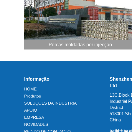
Porcas moldadas por injecção
Informação
Shenzhen 
Ltd
HOME
13C,Block B
Produtos
Industrial
SOLUÇÕES DA INDÚSTRIA
District
APOIO
518001 Sh
EMPRESA
China
NOVIDADES
PEDIDO DE CONTACTO
深圳力帆