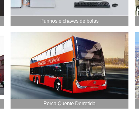
Punhos e chaves de bolas
Porca Quente Derretida