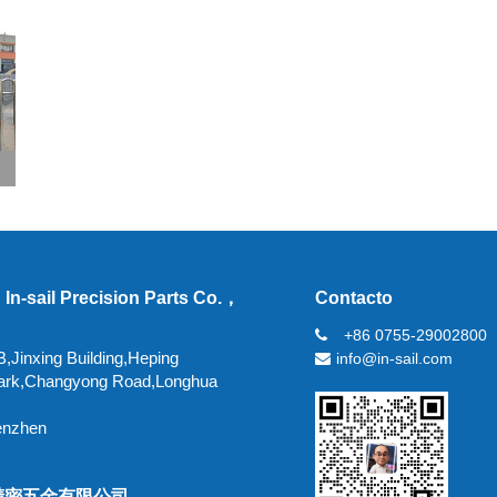
In-sail Precision Parts Co.，
Contacto
+86 0755-29002800
,Jinxing Building,Heping
info@in-sail.com
 Park,Changyong Road,Longhua
enzhen
精密五金有限公司