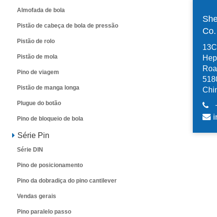
Almofada de bola
She
Pistão de cabeça de bola de pressão
Co
Pistão de rolo
13C,
Pistão de mola
Hep
Road
Pino de viagem
518
Pistão de manga longa
Chi
Plugue do botão
i
Pino de bloqueio de bola
Série Pin
Série DIN
Pino de posicionamento
Pino da dobradiça do pino cantilever
Vendas gerais
Pino paralelo passo