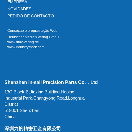
EMPRESA
NOVIDADES
PEDIDO DE CONTACTO
Conceção e programação Web
Deutscher Medien Verlag GmbH
www.dmv-verlag.de
www.industrystock.com
Shenzhen In-sail Precision Parts Co.，Ltd
13C,Block B,Jinxing Building,Heping
Industrial Park,Changyong Road,Longhua
District
518001 Shenzhen
China
深圳力帆精密五金有限公司