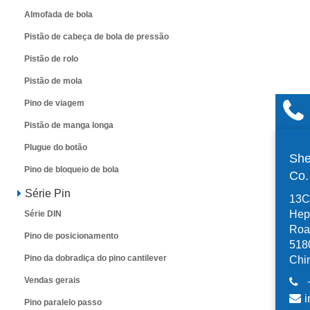
Almofada de bola
Pistão de cabeça de bola de pressão
Pistão de rolo
Pistão de mola
Pino de viagem
Pistão de manga longa
Plugue do botão
She
Pino de bloqueio de bola
Co
Série Pin
13C,
Hep
Série DIN
Road
Pino de posicionamento
518
Pino da dobradiça do pino cantilever
Chi
Vendas gerais
i
Pino paralelo passo