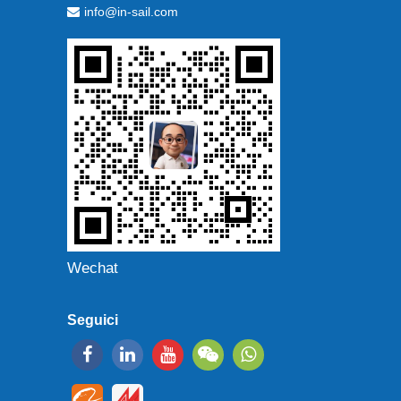
info@in-sail.com
Wechat
Seguici