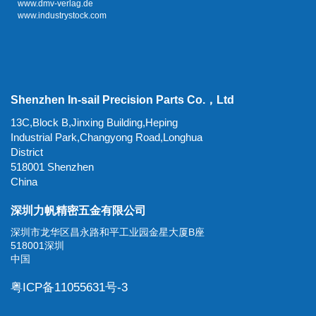
www.dmv-verlag.de
www.industrystock.com
Shenzhen In-sail Precision Parts Co.，Ltd
13C,Block B,Jinxing Building,Heping
Industrial Park,Changyong Road,Longhua
District
518001 Shenzhen
China
深圳力帆精密五金有限公司
深圳市龙华区昌永路和平工业园金星大厦B座
518001深圳
中国
粤ICP备11055631号-3