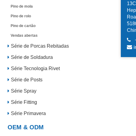
13C,
Pino de mola
Hep
Pino de rolo
Road
518
Pino de cartão
Chi
Vendas abertas
Série de Porcas Rebitadas
i
Série de Soldadura
Série Tecnologia Rivet
Série de Posts
Série Spray
Série Fitting
Série Primavera
OEM & ODM