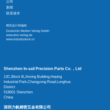
公司
新闻
联系请求
网页设计和编程
Deutscher Medien Verlag GmbH
www.dmv-verlag.de
www.industrystock.cn
Shenzhen In-sail Precision Parts Co.，Ltd
13C,Block B,Jinxing Building,Heping
Industrial Park,Changyong Road,Longhua
District
518001 Shenzhen
China
深圳力帆精密五金有限公司