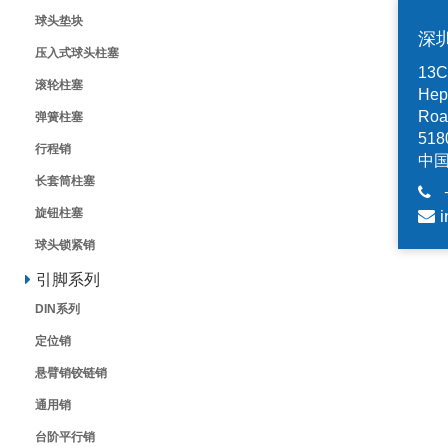
球头垫块
深
压入式球头柱塞
13C,
滚轮柱塞
Hep
Road
弹簧柱塞
518
行程销
中
长套筒柱塞
旋钮柱塞
i
球头锁紧销
引脚系列
DIN系列
定位销
悬臂销铰链销
通用销
台阶平行销