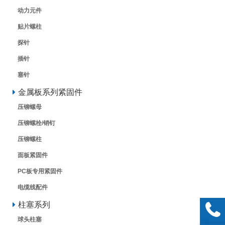
动力元件
贴片螺柱
探针
插针
塞针
金属板系列紧固件
压铆螺母
压铆螺栓/销钉
压铆螺柱
面板紧固件
PC板专用紧固件
电缆线配件
柱塞系列
球头柱塞