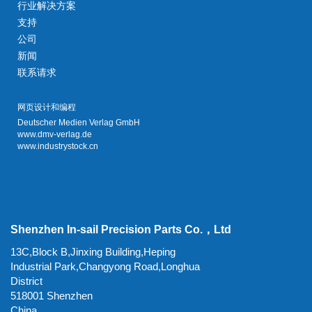
行业解决方案
支持
公司
新闻
联系请求
网页设计和编程
Deutscher Medien Verlag GmbH
www.dmv-verlag.de
www.industrystock.cn
Shenzhen In-sail Precision Parts Co.，Ltd
13C,Block B,Jinxing Building,Heping
Industrial Park,Changyong Road,Longhua
District
518001 Shenzhen
China