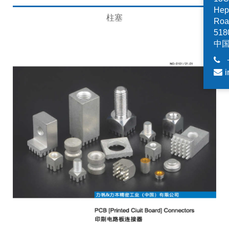
Hep
柱塞
Road
518
中
i