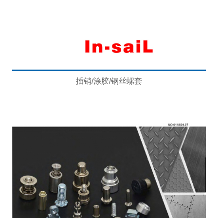
插销/涂胶/钢丝螺套