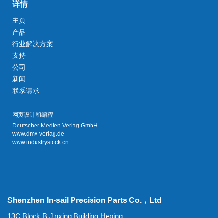
详情
主页
产品
行业解决方案
支持
公司
新闻
联系请求
网页设计和编程
Deutscher Medien Verlag GmbH
www.dmv-verlag.de
www.industrystock.cn
Shenzhen In-sail Precision Parts Co.，Ltd
13C,Block B,Jinxing Building,Heping