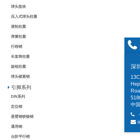
球头垫块
压入式球头柱塞
滚轮柱塞
弹簧柱塞
行程销
长套筒柱塞
深
旋钮柱塞
13C,
球头锁紧销
Hep
引脚系列
Road
DIN系列
518
中
定位销
悬臂销铰链销
i
通用销
台阶平行销