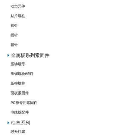
动力元件
贴片螺柱
探针
插针
塞针
金属板系列紧固件
压铆螺母
压铆螺栓/销钉
压铆螺柱
面板紧固件
PC板专用紧固件
电缆线配件
柱塞系列
球头柱塞