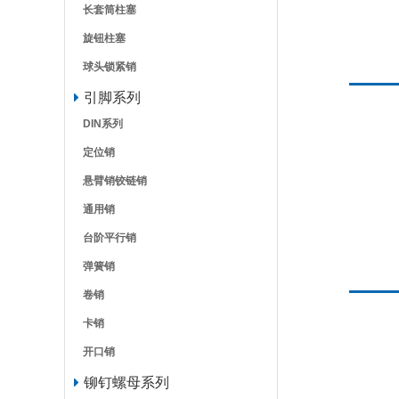
长套筒柱塞
旋钮柱塞
球头锁紧销
引脚系列
DIN系列
定位销
悬臂销铰链销
通用销
台阶平行销
弹簧销
卷销
卡销
开口销
铆钉螺母系列