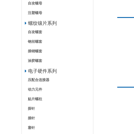
自攻螺母
注塑螺母
螺纹镶片系列
自攻螺套
钢丝螺套
插销螺套
涂胶螺套
电子硬件系列
压配合连接器
动力元件
贴片螺柱
探针
插针
塞针