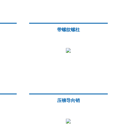
带螺纹螺柱
压铆导向销