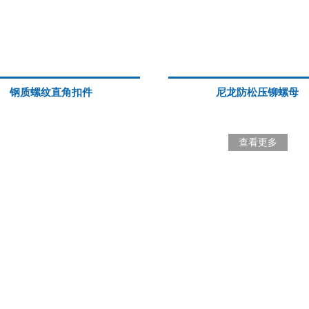
钢质螺纹直角扣件
尼龙防松压铆螺母
查看更多