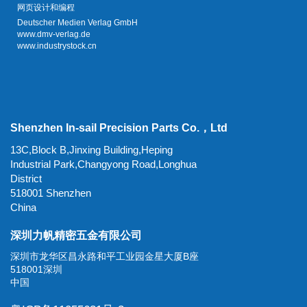
网页设计和编程
Deutscher Medien Verlag GmbH
www.dmv-verlag.de
www.industrystock.cn
Shenzhen In-sail Precision Parts Co.，Ltd
13C,Block B,Jinxing Building,Heping
Industrial Park,Changyong Road,Longhua
District
518001 Shenzhen
China
深圳力帆精密五金有限公司
深圳市龙华区昌永路和平工业园金星大厦B座
518001深圳
中国