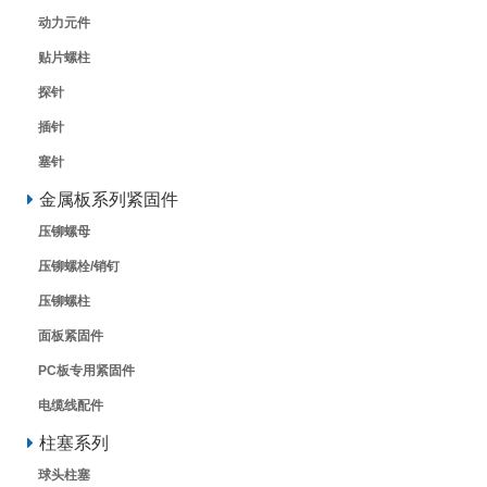
动力元件
贴片螺柱
探针
插针
塞针
金属板系列紧固件
压铆螺母
压铆螺栓/销钉
压铆螺柱
面板紧固件
PC板专用紧固件
电缆线配件
柱塞系列
球头柱塞