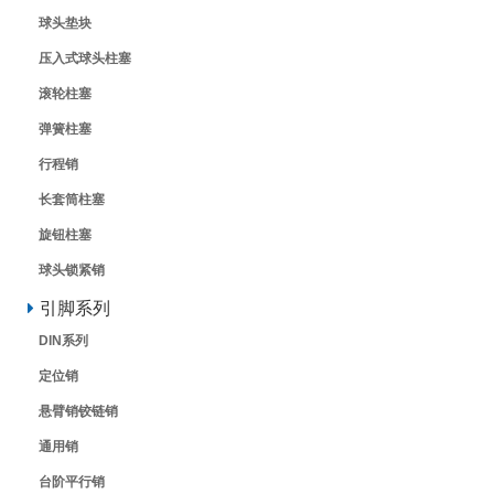
球头垫块
压入式球头柱塞
滚轮柱塞
弹簧柱塞
行程销
长套筒柱塞
旋钮柱塞
球头锁紧销
引脚系列
DIN系列
定位销
悬臂销铰链销
通用销
台阶平行销