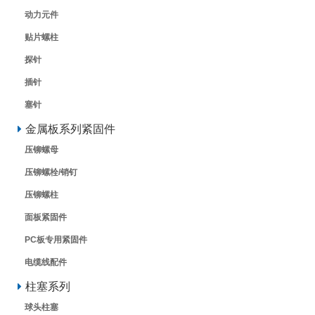
动力元件
贴片螺柱
探针
插针
塞针
金属板系列紧固件
压铆螺母
压铆螺栓/销钉
压铆螺柱
面板紧固件
PC板专用紧固件
电缆线配件
柱塞系列
球头柱塞