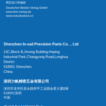
网页设计和编程
Deutscher Medien Verlag GmbH
www.dmv-verlag.de
www.industrystock.cn
Shenzhen In-sail Precision Parts Co.，Ltd
13C,Block B,Jinxing Building,Heping
Industrial Park,Changyong Road,Longhua
District
518001 Shenzhen
China
深圳力帆精密五金有限公司
深圳市龙华区昌永路和平工业园金星大厦B座
518001深圳
中国