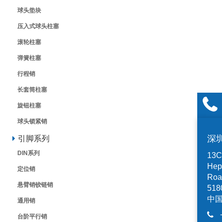
球头垫块
压入式球头柱塞
滚轮柱塞
弹簧柱塞
行程销
长套筒柱塞
旋钮柱塞
球头锁紧销
深
引脚系列
DIN系列
13C,
Hep
定位销
Road
悬臂销铰链销
518
中
通用销
台阶平行销