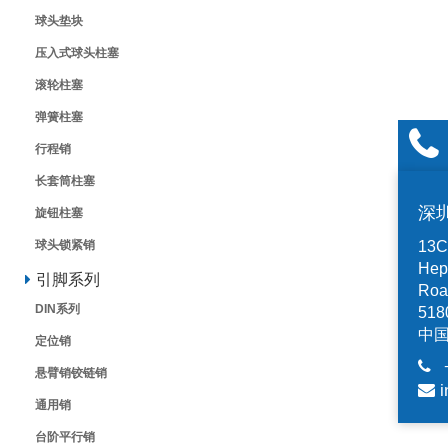
球头垫块
压入式球头柱塞
滚轮柱塞
弹簧柱塞
行程销
长套筒柱塞
深
旋钮柱塞
13C,
球头锁紧销
Hep
引脚系列
Road
DIN系列
518
中
定位销
悬臂销铰链销
i
通用销
台阶平行销