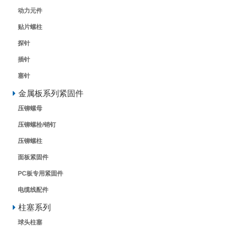
动力元件
贴片螺柱
探针
插针
塞针
金属板系列紧固件
压铆螺母
压铆螺栓/销钉
压铆螺柱
面板紧固件
PC板专用紧固件
电缆线配件
柱塞系列
球头柱塞