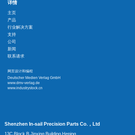
详情
主页
产品
行业解决方案
支持
公司
新闻
联系请求
网页设计和编程
Deutscher Medien Verlag GmbH
www.dmv-verlag.de
www.industrystock.cn
Shenzhen In-sail Precision Parts Co.，Ltd
13C,Block B,Jinxing Building,Heping